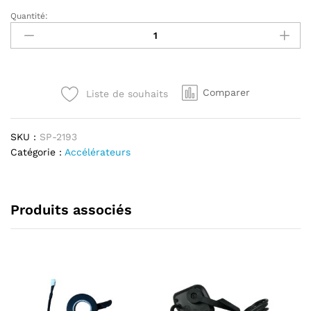
Quantité:
Accelerateur
Ninebot
Segway
E2
E2
Comparer
Liste de souhaits
Plus
E2
Pro
SKU :
SP-2193
quantité
Catégorie :
Accélérateurs
Produits associés