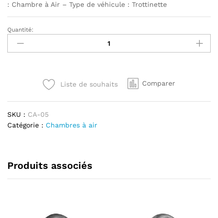
: Chambre à Air – Type de véhicule : Trottinette
Quantité:
Chambre
à
air
10x2/2.125
valve
Comparer
Liste de souhaits
droite
Xiaomi
M365
SKU :
CA-05
quantité
Catégorie :
Chambres à air
Produits associés