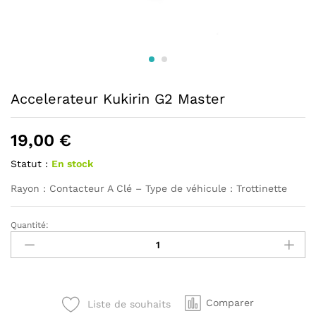
Accelerateur Kukirin G2 Master
19,00
€
Statut :
En stock
Rayon : Contacteur A Clé – Type de véhicule : Trottinette
Quantité:
Accelerateur
Kukirin
G2
Master
quantité
Comparer
Liste de souhaits