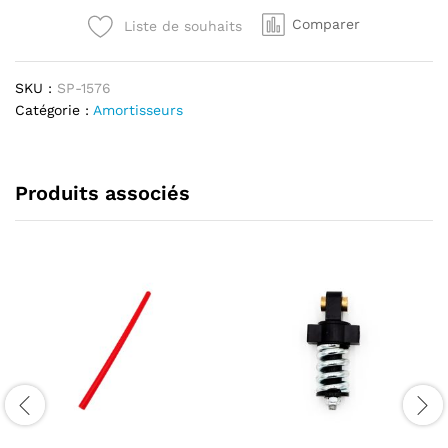
Max
Comparer
Liste de souhaits
G2
quantité
SKU :
SP-1576
Catégorie :
Amortisseurs
Produits associés