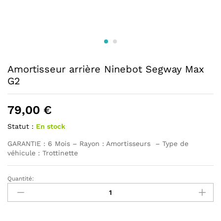
Amortisseur arrière Ninebot Segway Max
G2
79,00
€
Statut :
En stock
GARANTIE : 6 Mois – Rayon : Amortisseurs – Type de
véhicule : Trottinette
Quantité:
Amortisseur
arrière
Ninebot
Segway