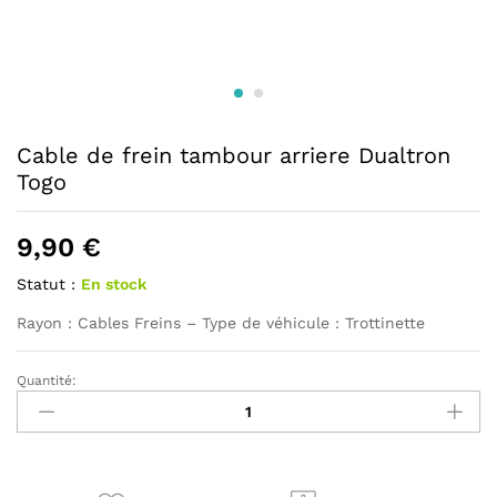
Cable de frein tambour arriere Dualtron
Togo
9,90
€
Statut :
En stock
Rayon : Cables Freins – Type de véhicule : Trottinette
Quantité:
Cable
de
frein
tambour
arriere