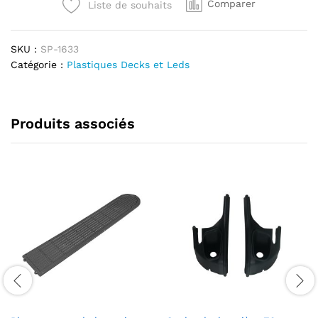
Comparer
Liste de souhaits
Victor
coté
droit
SKU :
SP-1633
quantité
Catégorie :
Plastiques Decks et Leds
Produits associés