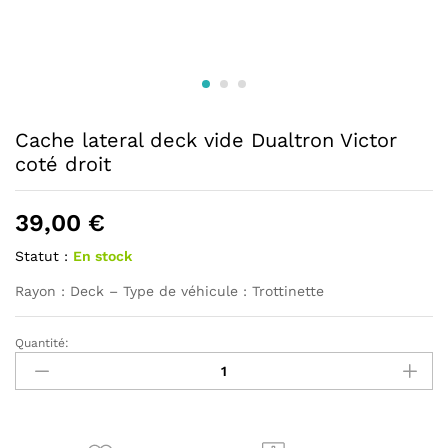
Cache lateral deck vide Dualtron Victor
coté droit
39,00
€
Statut :
En stock
Rayon : Deck – Type de véhicule : Trottinette
Quantité:
Cache
lateral
deck
vide
Dualtron