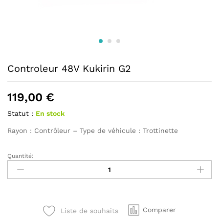
Controleur 48V Kukirin G2
119,00
€
Statut :
En stock
Rayon : Contrôleur – Type de véhicule : Trottinette
Quantité:
Controleur
48V
Kukirin
G2
quantité
Comparer
Liste de souhaits