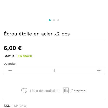
Écrou étoile en acier x2 pcs
6,00
€
Statut :
En stock
Quantité:
Écrou
étoile
en
acier
x2
Comparer
Liste de souhaits
pcs
quantité
SKU :
SP-346