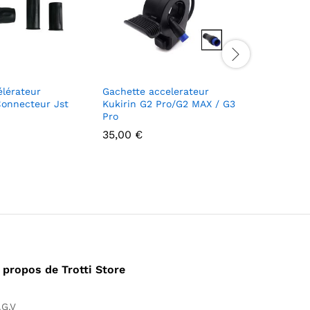
élérateur
Gachette accelerateur
Gâchette
Connecteur Jst
Kukirin G2 Pro/G2 MAX / G3
accéléra
Pro
24,90
€
35,00
€
 propos de Trotti Store
.G.V