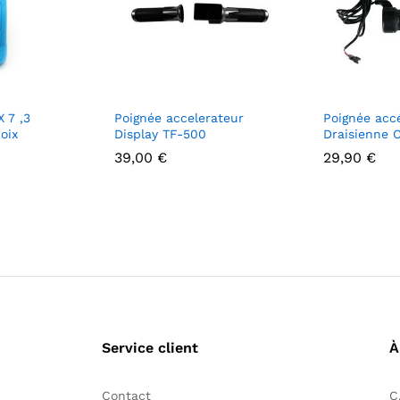
 7 ,3
Poignée accelerateur
Poignée acc
oix
Display TF-500
Draisienne 
39,00
€
29,90
€
Service client
À
Contact
C