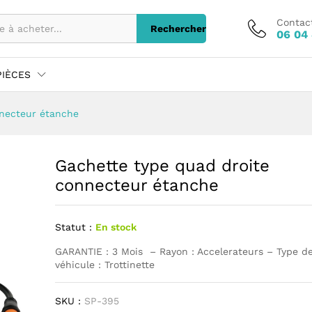
Contac
Rechercher
06 04 
PIÈCES
nnecteur étanche
Gachette type quad droite
connecteur étanche
Statut :
En stock
GARANTIE : 3 Mois – Rayon : Accelerateurs – Type d
véhicule : Trottinette
SKU :
SP-395