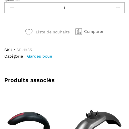
Garde
boue
Xiaomi
Pro
2
Comparer
Liste de souhaits
sans
LED
quantité
SKU :
SP-1935
Catégorie :
Gardes boue
Produits associés