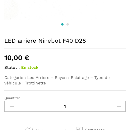
LED arriere Ninebot F40 D28
10,00
€
Statut :
En stock
Categorie : Led Arriere – Rayon : Eclairage – Type de
véhicule : Trottinette
Quantité:
LED
arriere
Ninebot
F40
D28