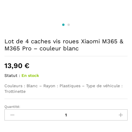
Lot de 4 caches vis roues Xiaomi M365 &
M365 Pro – couleur blanc
13,90
€
Statut :
En stock
Couleurs : Blanc – Rayon : Plastiques – Type de véhicule :
Trottinette
Quantité:
Lot
de
4
caches