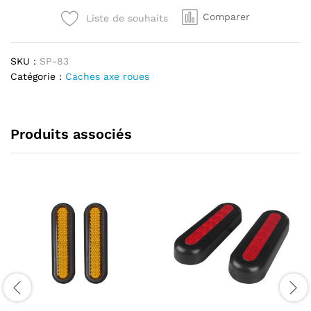
vis
Comparer
Liste de souhaits
roues
Xiaomi
M365
SKU :
SP-83
&
Catégorie :
Caches axe roues
M365
Pro
-
couleur
Produits associés
blanc
quantité