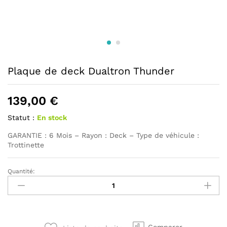
Plaque de deck Dualtron Thunder
139,00
€
Statut :
En stock
GARANTIE : 6 Mois – Rayon : Deck – Type de véhicule :
Trottinette
Quantité:
Plaque
de
deck
Dualtron
Thunder