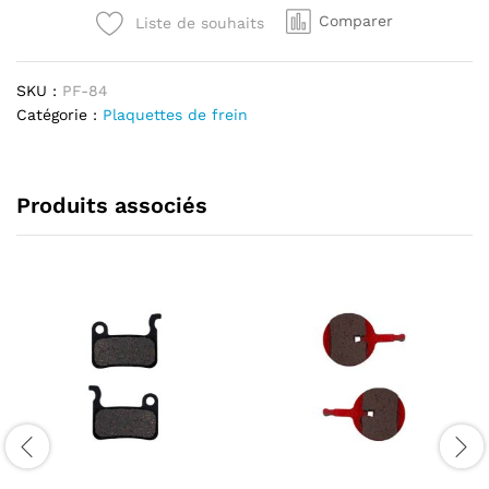
9.C
Comparer
Liste de souhaits
Metallique
quantité
SKU :
PF-84
Catégorie :
Plaquettes de frein
Produits associés