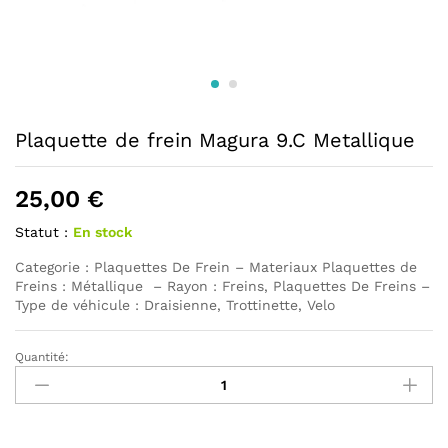
Plaquette de frein Magura 9.C Metallique
25,00
€
Statut :
En stock
Categorie : Plaquettes De Frein – Materiaux Plaquettes de
Freins : Métallique – Rayon : Freins, Plaquettes De Freins –
Type de véhicule : Draisienne, Trottinette, Velo
Quantité:
Plaquette
de
frein
Magura