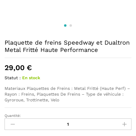
Plaquette de freins Speedway et Dualtron
Metal Fritté Haute Performance
29,00
€
Statut :
En stock
Materiaux Plaquettes de Freins : Metal Fritté (Haute Perf) –
Rayon : Freins, Plaquettes De Freins – Type de véhicule :
Gyroroue, Trottinette, Velo
Quantité:
Plaquette
de
freins