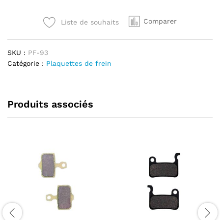
Speedway
et
Comparer
Liste de souhaits
Dualtron
Metal
Fritté
SKU :
PF-93
Haute
Catégorie :
Plaquettes de frein
Performance
quantité
Produits associés