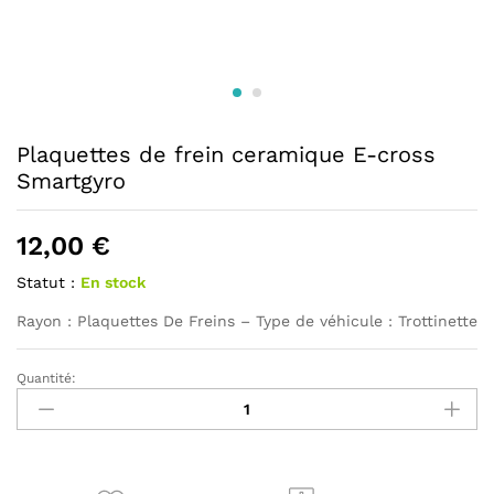
Plaquettes de frein ceramique E-cross
Smartgyro
12,00
€
Statut :
En stock
Rayon : Plaquettes De Freins – Type de véhicule : Trottinette
Quantité:
Plaquettes
de
frein
ceramique
E-