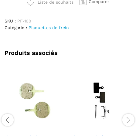
Comparer
Liste de souhaits
cross
Smartgyro
quantité
SKU :
PF-100
Catégorie :
Plaquettes de frein
Produits associés