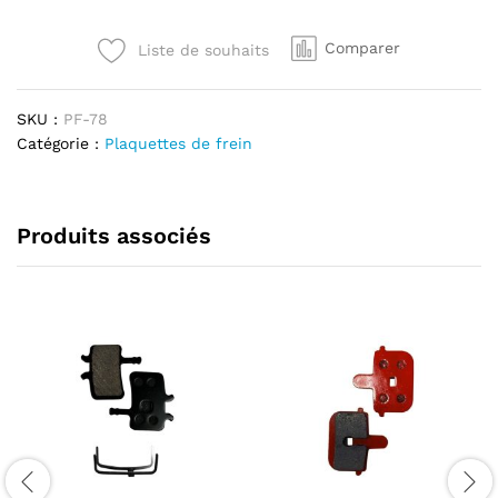
Hope
Tech4
Comparer
Liste de souhaits
V4
semi
metalliques
SKU :
PF-78
quantité
Catégorie :
Plaquettes de frein
Produits associés