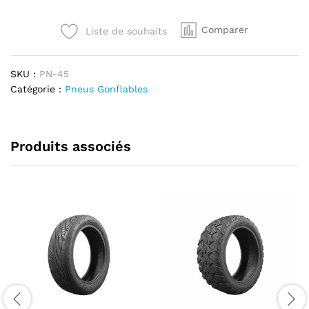
off
road
Comparer
Liste de souhaits
Vsett
8
&
SKU :
PN-45
9
Catégorie :
Pneus Gonflables
renforcé
quantité
Produits associés