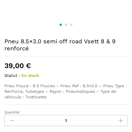
Pneu 8.5×3.0 semi off road Vsett 8 & 9
renforcé
39,00
€
Statut :
En stock
Pneu Pouce : 8.5 Pouces – Pneu Ref : 8.5×3.0 – Pneu Type :
Renforce, Tubetype – Rayon : Pneumatiques – Type de
véhicule : Trottinette
Quantité:
Pneu
8.5x3.0
semi