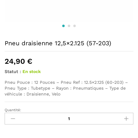
Pneu draisienne 12,5×2.125 (57-203)
24,90
€
Statut :
En stock
Pneu Pouce : 12 Pouces – Pneu Ref : 12.5×2.125 (60-203) –
Pneu Type : Tubetype – Rayon : Pneumatiques – Type de
véhicule : Draisienne, Velo
Quantité:
Pneu
draisienne
12,5x2.125
(57-