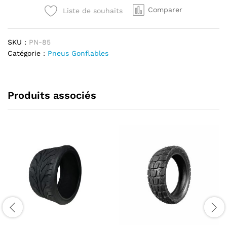
x
Comparer
Liste de souhaits
4
1/4
quantité
SKU :
PN-85
Catégorie :
Pneus Gonflables
Produits associés