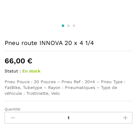
Pneu route INNOVA 20 x 4 1/4
66,00
€
Statut :
En stock
Pneu Pouce : 20 Pouces – Pneu Ref : 20×4 – Pneu Type :
FatBike, Tubetype – Rayon : Pneumatiques – Type de
véhicule : Trottinette, Velo
Quantité:
Pneu
route
INNOVA
20