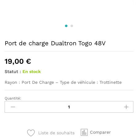
Port de charge Dualtron Togo 48V
19,00
€
Statut :
En stock
Rayon : Port De Charge – Type de véhicule : Trottinette
Quantité:
Port
de
charge
Dualtron
Togo
Comparer
Liste de souhaits
48V