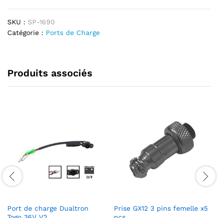
quantité
SKU :
SP-1690
Catégorie :
Ports de Charge
Produits associés
Port de charge Dualtron
Prise GX12 3 pins femelle x5
Togo 36V V2
pcs