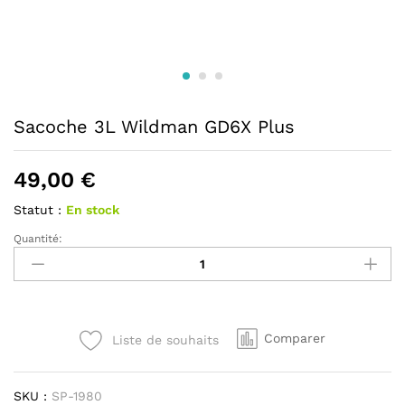
Sacoche 3L Wildman GD6X Plus
49,00
€
Statut :
En stock
Quantité:
Sacoche
3L
Wildman
GD6X
Plus
Comparer
Liste de souhaits
quantité
SKU :
SP-1980