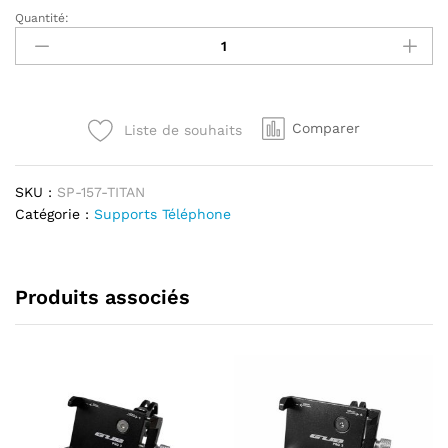
Quantité:
Support
téléphone
GUB
P30
titanium
Comparer
Liste de souhaits
quantité
SKU :
SP-157-TITAN
Catégorie :
Supports Téléphone
Produits associés