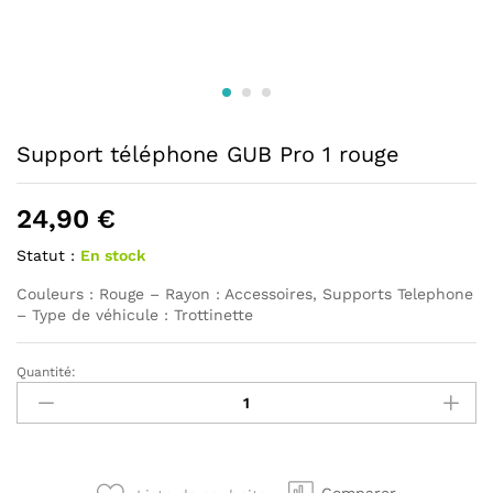
Support téléphone GUB Pro 1 rouge
24,90
€
Statut :
En stock
Couleurs : Rouge – Rayon : Accessoires, Supports Telephone
– Type de véhicule : Trottinette
Quantité:
Support
téléphone
GUB
Pro
1