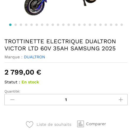
TROTTINETTE ELECTRIQUE DUALTRON
VICTOR LTD 60V 35AH SAMSUNG 2025
Marque :
DUALTRON
2 799,00
€
Statut :
En stock
Quantité:
TROTTINETTE
ELECTRIQUE
DUALTRON
VICTOR
LTD
Comparer
Liste de souhaits
60V
35AH