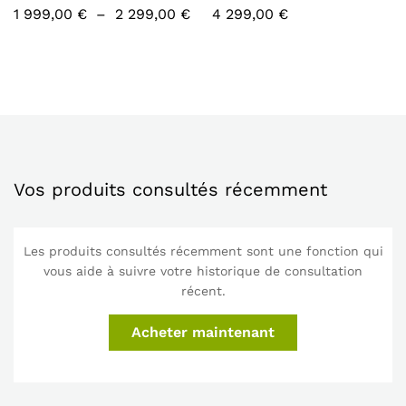
Plage
1 999,00
€
–
2 299,00
€
4 299,00
€
de
prix :
1
999,00 €
à
2
299,00 €
Vos produits consultés récemment
Les produits consultés récemment sont une fonction qui
vous aide à suivre votre historique de consultation
récent.
Acheter maintenant