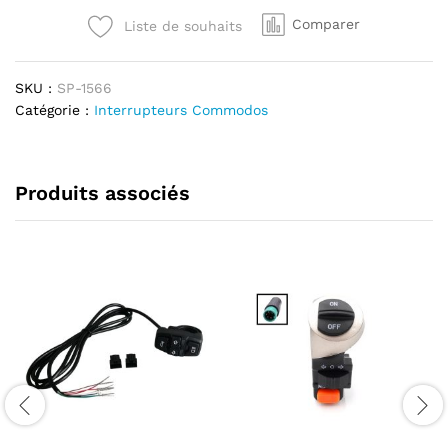
Segway
Comparer
Liste de souhaits
F2
/
F2
SKU :
SP-1566
Plus
Catégorie :
Interrupteurs Commodos
quantité
Produits associés